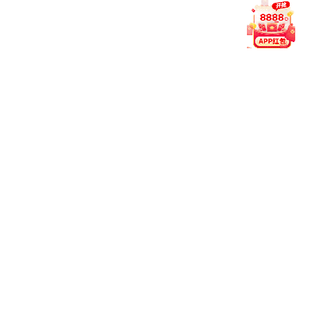
加精彩激烈、充满悬念和变数的新赛季！
总结：
综上所述，这场关于文班与雷霆之间较量的话题充满了看
点。不仅因为两队实力接近，更因为其中蕴含着青春奋斗、
不屈不挠的人生态度。这种精神正是体育竞技最吸引人的地
方，也是未来篮球事业发展的动力源泉。
希望通过本次赛事，我们可以见证新的传奇诞生，同时也寄
予厚望，希望所有年轻球员都能抓住机会，实现自我价值，
为后续职业生涯开辟更广阔的发展空间！
分享到：