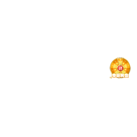
提到07年詹姆斯对阵马刺，那是一段传奇岁月。当时詹姆斯
虽然年纪轻轻，但凭借超凡的才能，让整个联盟为之侧目。
而如今，文班则承载着类似于当年的期待。他们都是各自时
代的新星，在面对经验丰富且技艺高超的对手时，不仅要展
示个人能力，还需肩负起巨大的责任感。
这种历史性的比较不仅体现在个人表现上，也体现在团队合
作以及心理素质等多方面。詹姆斯当年虽败于马刺，但他在
那个系列赛中所展现出来的不屈精神，却为之后奠定了辉煌
基础。同样，对于文班而言，此役若能突破自我，也是其职
业生涯的重要一步。
另外，从球队层面的角度来看，当年的马刺拥有众多明星球
员，而如今雷霆也是一支由多个有潜力的新星组成。这种相
似处让人倍感期待：是否会出现历史重演？如果雷霆能够凝
聚力量，与强敌抗衡，就有可能实现逆袭，实现属于他们自
己的传奇故事。