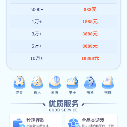
与雷霆的较量中，文班不仅要承担得分重任，还需要在防守
上对抗对手的重要进攻点。
此外，文班在比赛中的表现十分冷静，他能够迅速适应场上
的节奏，并作出合理判断。无论是突破还是外线投篮，他都
显得游刃有余。这一点让人联想到当年詹姆斯初登NBA时所
展现出的风采。面对强敌，文班能否顶住压力并发挥自己的
最佳状态，将直接影响到比赛结果。
然而，光有个人能力是不够的。在团队配合上，文班也面临
着挑战。他需要与队友建立默契，以便能够更好地发挥自己
的作用。如果他能有效地带动全队，提高整体战斗力，那么
雷霆就会在这场对决中占据主动。
2、雷霆青年军团的潜力
雷霆近年来通过选秀和交易积累了大量年轻人才，这些年轻