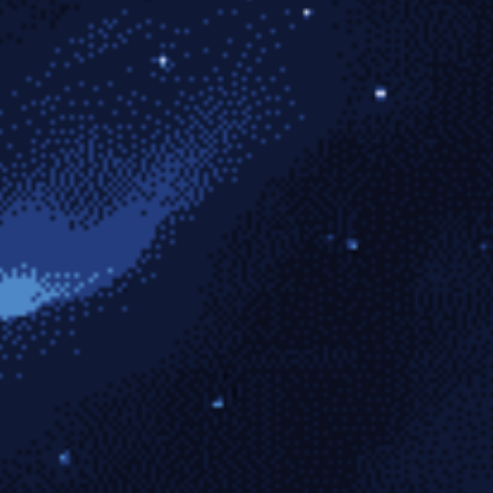
卡梅隆约翰逊盛赞唐斯助尼克斯夺冠称其为心
目中的总决赛最有价值球员
2026-07-14
44 次浏览
卡塞米罗谈梅西与C罗的对决：两位巨星在足
历史中的独特地位与相互激励