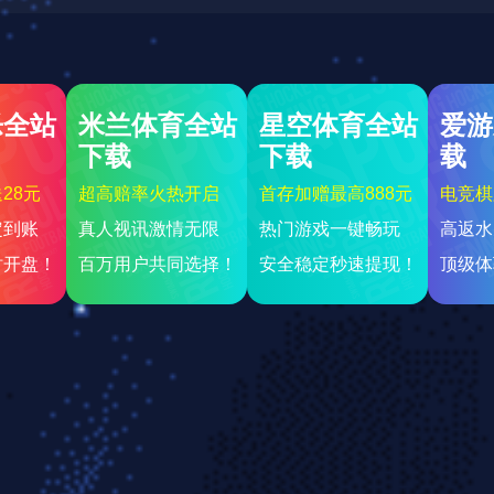
快船在NBA选秀大会上用52号签选中维萨尔并
交易至老鹰获得57号签与现金补偿
2026-07-31
22 次浏览