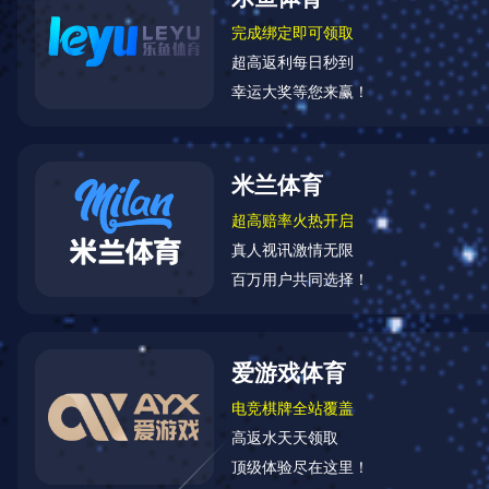
罗马诺报道弗洛西诺内租借博洛尼亚后卫埃米
为期一年不含买断条款
2026-08-07
9 次浏览
罗马诺透露皇马引援计划恩佐仅为五大备选之
一需先清理阵容
2026-08-04
14 次浏览