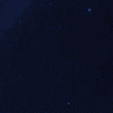
2026-07-10
45 次浏览
东体分析若FIFA在商务权益上更灵活国足参加
东南亚杯的可能性将大增
2026-07-07
45 次浏览