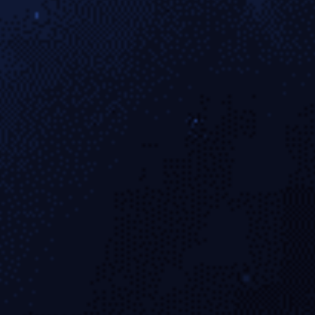
胡荷韬因伤未入选国足邵导建议他专心养伤恢
复状态
2026-07-12
43 次浏览
生死战首节三分球失准周琦期待登哥能带领球
队逆转局势