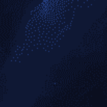
阿克利乌舍确认加盟巴黎李刚仁转会后将全力
以赴推进新征程
2026-07-13
42 次浏览
球
裁判判罚争议哈登进攻犯规动作频繁引发球迷
热议