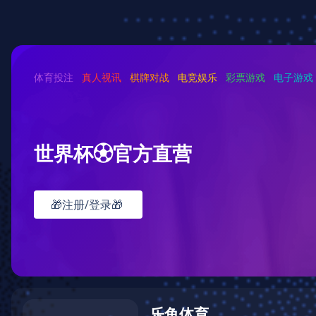
首页
体育资讯
全部
最新
热门
推荐