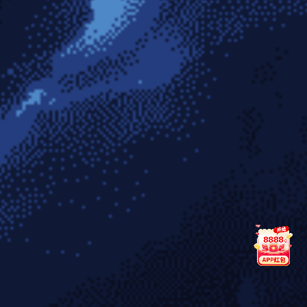
巴尔科拉或离队巴黎关注费兰弗里克重视其在
球队中的作用
2026-07-15
40 次浏览