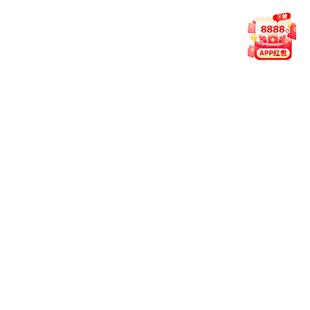
总结：
K77加盟利物浦，与伊萨克·埃基蒂克携手冲击冠军，不仅是
体现在个人技战术层面的结合，也是俱乐部长远规划的重要
组成部分。在当前竞争激烈的大环境下，这样的新组合将成
为胜负关键。而赫斯基看好的信念，也正是建立在这种深思
熟虑之上的期待和希望之上。
综上所述，通过多方位分析，我们可以看到，李物浦通过引
入新鲜血液及加强团队合作，无疑将在即将到来的赛季中展
现更强劲势头，实现冲击冠军目标。因此，无论是从哪一个
角度来看，这次转会都是充满意义且令人期待的一步棋子，
将为红军粉丝带来无限可能！
分享到：