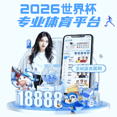
注册入口
LEYU乐鱼在线登录入口
·
体育观看更便捷
连接你的赛事视野，打造球迷专属的数字主场。
leyu乐鱼
在线登录入口网页版
提供多终端支持、高清视频、 实时比
分与赛事推荐，让你随时随地畅享体育内容。
网页端入口