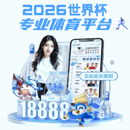
注册入口
LEYU乐鱼在线登录入口
·
体育观看更便捷
连接你的赛事视野，打造球迷专属的数字主场。
leyu乐鱼
在线登录入口网页版
提供多终端支持、高清视频、 实时比
分与赛事推荐，让你随时随地畅享体育内容。
网页端入口