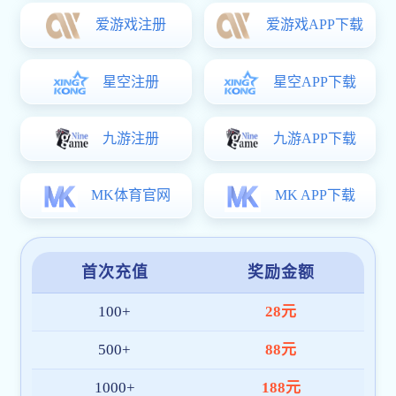
首页
体育快讯
正文
近年来，曼联在转会市场上的动态始终备受关注。尤其是在
引进拉门斯这一决策上，不仅成功取代了大马丁的位置，更
是为球队带来了显著的成效。拉门斯的到来，使得曼联在战
术安排、队伍士气以及整体实力方面都得到了提升。在接下
来的文章中，我们将从四个方面详细探讨拉门斯如何成为曼
联的重要一员，包括他的个人能力、对球队战术的影响、与
队友的默契配合以及对球迷和媒体的积极影响。通过这些分
析，希望能够全面呈现拉门斯在曼联中的关键角色及其重要
性。
1、个人能力出众
拉门斯作为一名年轻而富有潜力的球员，他在技术和身体素
质上都有着极高的水准。他的控球能力十分出色，能够灵活